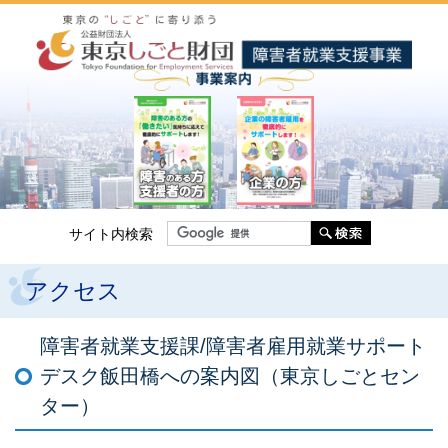
ッ
プ
し
ま
す。
サイト内検索
アクセス
障害者就業支援課/障害者雇用就業サポート
デスク飯田橋への
案内図（東京しごとセン
ター）