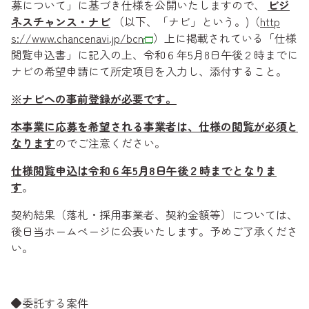
募について」に基づき仕様を公開いたしますので、
ビジ
ネスチャンス・ナビ
（以下、「ナビ」という。)（
http
s://www.chancenavi.jp/bcn
）上に掲載されている「仕様
閲覧申込書」に記入の上、令和６年5月8日午後２時までに
ナビの希望申請にて所定項目を入力し、添付すること。
※ナビへの事前登録が必要です。
本事業に応募を希望される事業者は、仕様の閲覧が必須と
なります
のでご注意ください。
仕様閲覧申込は令和６年5月8日午後２時までとなりま
す
。
契約結果（落札・採用事業者、契約金額等）については、
後日当ホームページに公表いたします。予めご了承くださ
い。
◆委託する案件