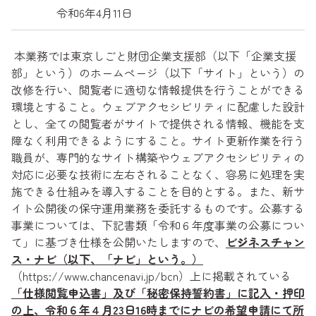
令和6年4月11日
本業務では東京しごと財団企業支援部（以下「企業支援
部」という）のホームページ（以下「サイト」という）の
改修を行い、閲覧者に適切な情報提供を行うことができる
環境とすること。ウェブアクセシビリティに配慮した設計
とし、全ての閲覧者がサイトで提供される情報、機能を支
障なく利用できるようにすること。サイト更新作業を行う
職員が、専門的なサイト構築やウェブアクセシビリティの
対応に必要な技術に左右されることなく、容易に処理を実
施できる仕組みを導入することを目的とする。また、新サ
イト公開後の保守運用業務を委託するものです。公募する
事業については、下記書類「令和６年度事業の公募につい
て」に基づき仕様を公開いたしますので、
ビ
ジ
ネスチャン
ス・ナビ（以下、「ナビ」という。）
（https://www.chancenavi.jp/bcn）上に掲載されている
「仕様閲覧申込書」及び「秘密保持誓約書」に記入・押印
の上、令和６年４月23日16時までにナビの希望申請にて所